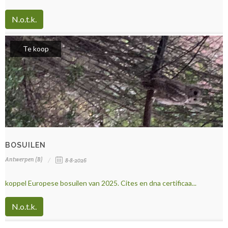
N.o.t.k.
Te koop
BOSUILEN
Antwerpen (B)
8-8-2026
koppel Europese bosuilen van 2025. Cites en dna certificaa...
N.o.t.k.