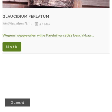
GLAUCIDIUM PERLATUM
West-Vlaanderen (B)
4-8-2026
Wegens weggevallen wijfje Pareluil van 2022 beschikbaar...
N.o.t.k.
Gezocht