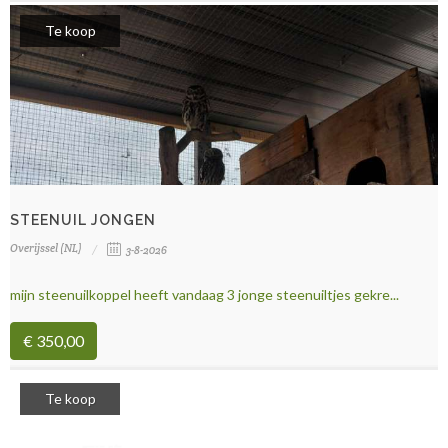
Te koop
STEENUIL JONGEN
Overijssel (NL)
3-8-2026
mijn steenuilkoppel heeft vandaag 3 jonge steenuiltjes gekre...
€ 350,00
Te koop