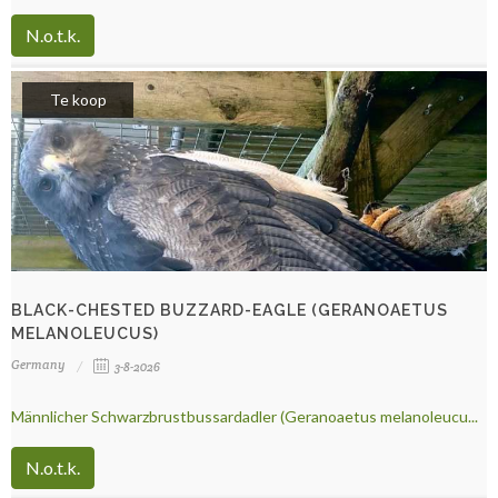
N.o.t.k.
Te koop
BLACK-CHESTED BUZZARD-EAGLE (GERANOAETUS
MELANOLEUCUS)
Germany
3-8-2026
Männlicher Schwarzbrustbussardadler (Geranoaetus melanoleucu...
N.o.t.k.