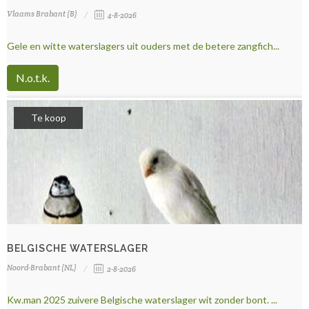
Vlaams Brabant (B)
4-8-2026
Gele en witte waterslagers uit ouders met de betere zangfich...
N.o.t.k.
Te koop
BELGISCHE WATERSLAGER
Noord-Brabant (NL)
2-8-2026
Kw.man 2025 zuivere Belgische waterslager wit zonder bont. ...