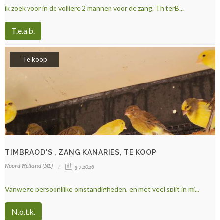
ik zoek voor in de volliere 2 mannen voor de zang. Th terB...
T.e.a.b.
Te koop
TIMBRAOD'S , ZANG KANARIES, TE KOOP
Noord-Holland (NL)
3-7-2026
Vanwege persoonlijke omstandigheden, en met veel spijt in mi...
N.o.t.k.