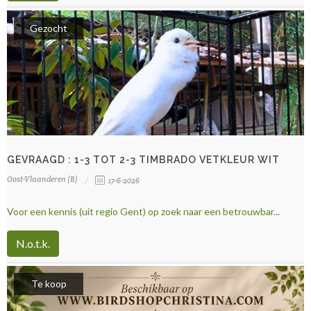
Gezocht
GEVRAAGD : 1-3 TOT 2-3 TIMBRADO VETKLEUR WIT
Oost-Vlaanderen (B)
17-6-2026
Voor een kennis (uit regio Gent) op zoek naar een betrouwbar...
N.o.t.k.
Te koop