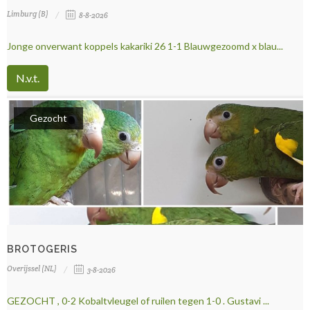
Limburg (B)
8-8-2026
Jonge onverwant koppels kakariki 26 1-1 Blauwgezoomd x blau...
N.v.t.
Gezocht
BROTOGERIS
Overijssel (NL)
3-8-2026
GEZOCHT , 0-2 Kobaltvleugel of ruilen tegen 1-0 . Gustavi ...