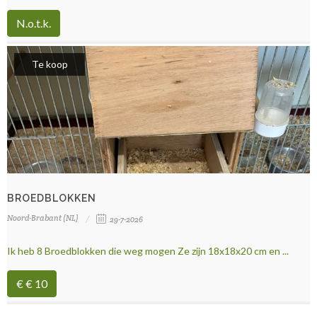
N.o.t.k.
Te koop
BROEDBLOKKEN
Noord-Brabant (NL)
29-7-2026
Ik heb 8 Broedblokken die weg mogen Ze zijn 18x18x20 cm en ...
€ € 10