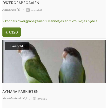
DWERGPAPEGAAIEN
Antwerpen (B)
12-7-2026
2 koppels dwergpapegaaien 2 mannetjes en 2 vrouwtjes bijde s...
€ €120
Gezocht
AYMARA PARKIETEN
Noord-Brabant (NL)
5-7-2026