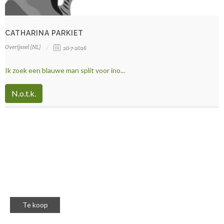
CATHARINA PARKIET
Overijssel (NL)
20-7-2026
Ik zoek een blauwe man split voor ino...
N.o.t.k.
Te koop