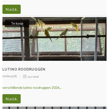
N.o.t.k.
Te koop
LUTINO ROODRUGGEN
Limburg (B)
23-7-2026
verschillende lutino roodruggen 2026...
N.o.t.k.