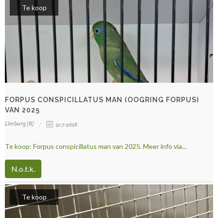
Te koop
FORPUS CONSPICILLATUS MAN (OOGRING FORPUS)
VAN 2025
Limburg (B)
21-7-2026
Te koop: Forpus conspicillatus man van 2025. Meer info via...
N.o.t.k.
Te koop