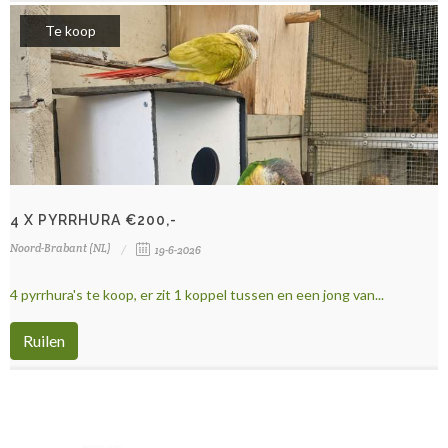
Te koop
4 X PYRRHURA €200,-
Noord-Brabant (NL)
19-6-2026
4 pyrrhura's te koop, er zit 1 koppel tussen en een jong van...
Ruilen