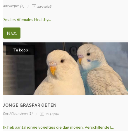
Antwerpen (B)
22-2-2026
7males 6females Healthy...
N.v.t.
Te koop
JONGE GRASPARKIETEN
Oost-Vlaanderen (B)
16-2-2026
Ik heb aantal jonge vogeltjes die dag mogen. Verschillende l...