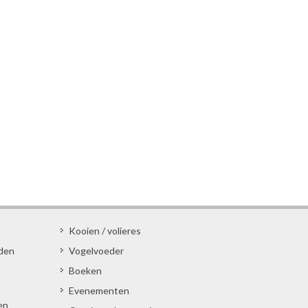
Kooien / volieres
den
Vogelvoeder
Boeken
Evenementen
en