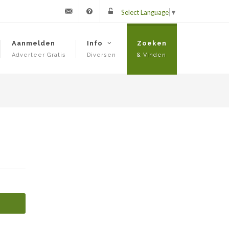
Select Language
▼
Contact
FAQ
Login
Aanmelden
Info
Zoeken
Adverteer Gratis
Diversen
& Vinden