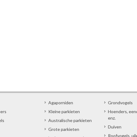
Agaporniden
Grondvogels
ters
Kleine parkieten
Hoenders, een
enz.
els
Australische parkieten
Duiven
Grote parkieten
Roofvogels, uil