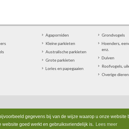
Agaporniden
Grondvogels
ters
Kleine parkieten
Hoenders, een
enz.
els
Australische parkieten
Duiven
Grote parkieten
Roofvogels, uil
Lories en papegaaien
Overige dieren
ijvoorbeeld gegevens bij van de wijze waarop u onze website 
website goed werkt en gebruiksvriendelijk is.
Lees meer