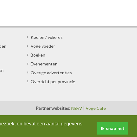
Kooien / volieres
den
Vogelvoeder
Boeken
Evenementen
en
Overige advertenties
Overzicht per provincie
Partner websites:
NBvV
|
VogelCafe
bezoekt en bevat een aantal gegevens
Ik snap het