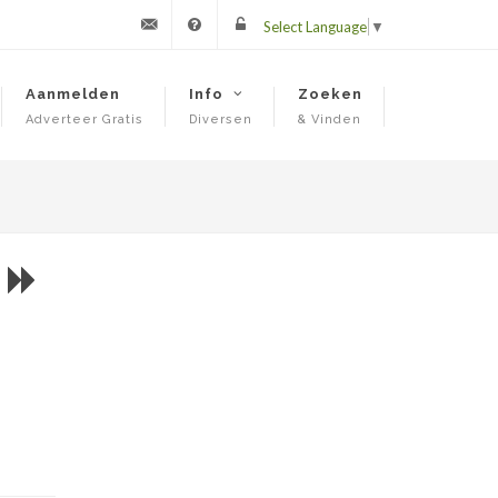
Select Language
▼
Contact
FAQ
Login
Aanmelden
Info
Zoeken
Adverteer Gratis
Diversen
& Vinden