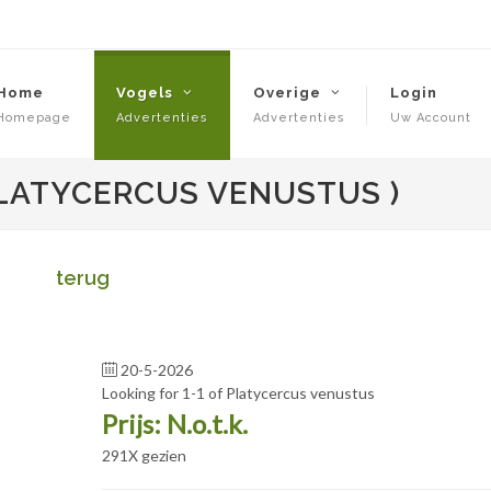
Home
Vogels
Overige
Login
Homepage
Advertenties
Advertenties
Uw Account
LATYCERCUS VENUSTUS )
terug
20-5-2026
Looking for 1-1 of Platycercus venustus
Prijs: N.o.t.k.
291X gezien