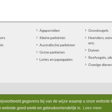
Agaporniden
Grondvogels
ters
Kleine parkieten
Hoenders, een
enz.
els
Australische parkieten
Duiven
Grote parkieten
Roofvogels, uil
Lories en papegaaien
Overige dieren
ijvoorbeeld gegevens bij van de wijze waarop u onze website 
website goed werkt en gebruiksvriendelijk is.
Lees meer