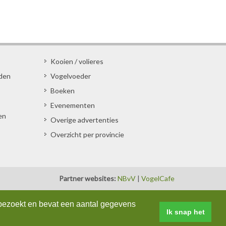
Kooien / volieres
den
Vogelvoeder
Boeken
Evenementen
en
Overige advertenties
Overzicht per provincie
Partner websites:
NBvV
|
VogelCafe
bezoekt en bevat een aantal gegevens
Ik snap het