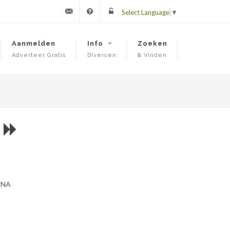
Select Language
▼
Contact
FAQ
Login
Aanmelden
Info
Zoeken
Adverteer Gratis
Diversen
& Vinden
 DNA