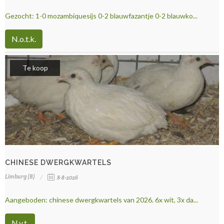
Gezocht: 1-0 mozambiquesijs 0-2 blauwfazantje 0-2 blauwko...
N.o.t.k.
Te koop
CHINESE DWERGKWARTELS
Limburg (B)
8-8-2026
Aangeboden: chinese dwergkwartels van 2026. 6x wit, 3x da...
N.v.t.