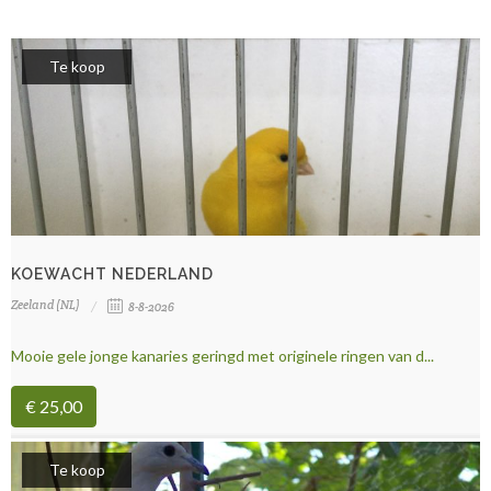
Te koop
KOEWACHT NEDERLAND
Zeeland (NL)
8-8-2026
Mooie gele jonge kanaries geringd met originele ringen van d...
€ 25,00
Te koop