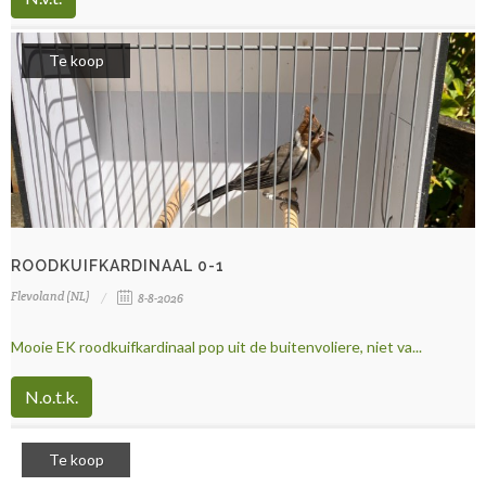
Te koop
ROODKUIFKARDINAAL 0-1
Flevoland (NL)
8-8-2026
Mooie EK roodkuifkardinaal pop uit de buitenvoliere, niet va...
N.o.t.k.
Te koop