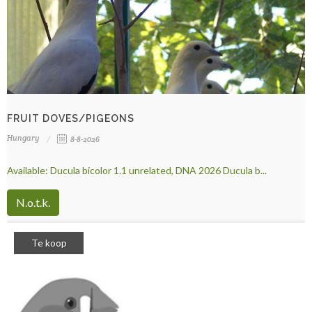
FRUIT DOVES/PIGEONS
Hungary
8-8-2026
Available: Ducula bicolor 1.1 unrelated, DNA 2026 Ducula b...
N.o.t.k.
Te koop