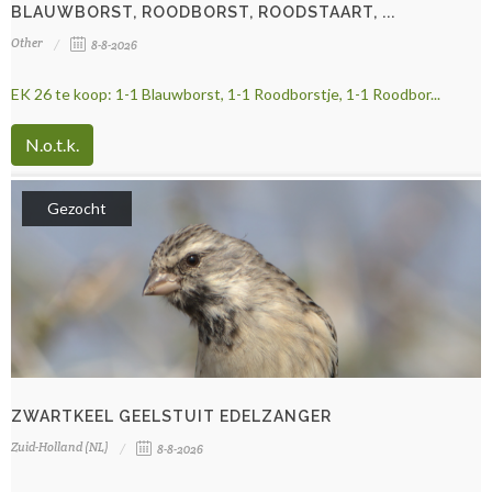
BLAUWBORST, ROODBORST, ROODSTAART, ...
Other
8-8-2026
EK 26 te koop: 1-1 Blauwborst, 1-1 Roodborstje, 1-1 Roodbor...
N.o.t.k.
Gezocht
ZWARTKEEL GEELSTUIT EDELZANGER
Zuid-Holland (NL)
8-8-2026