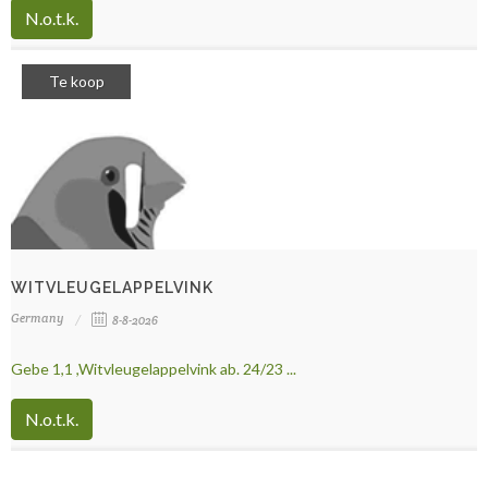
N.o.t.k.
Te koop
WITVLEUGELAPPELVINK
Germany
8-8-2026
Gebe 1,1 ,Witvleugelappelvink ab. 24/23 ...
N.o.t.k.