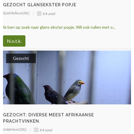
GEZOCHT GLANSEKSTER POPJE
Zuid-Holland (NL)
8-8-2026
Ik ben op zoek naar glans ekster popje. Wil ook ruilen met o...
N.o.t.k.
Gezocht
GEZOCHT: DIVERSE MEEST AFRIKAANSE
PRACHTVINKEN.
Gelderland (NL)
8-8-2026